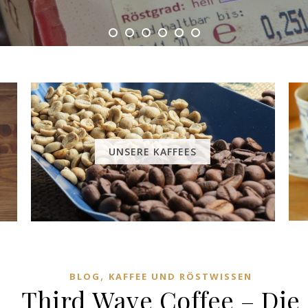
UNSERE KAFFEES
,
BLOG
KAFFEE UND RÖSTWISSEN
Third Wave Coffee – Die