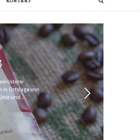
KONTAKT
B
eerösterei
n in Ortslage von
mühle und…