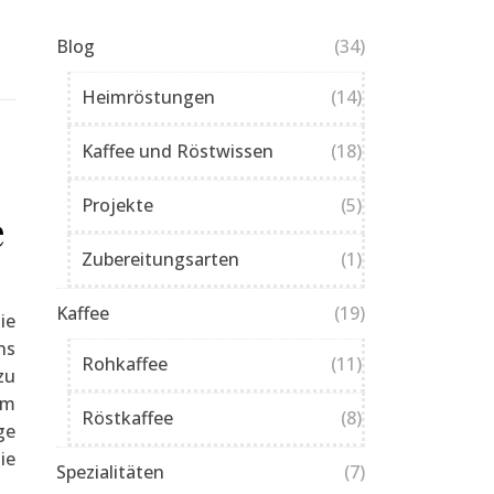
Blog
(34)
Heimröstungen
(14)
Kaffee und Röstwissen
(18)
Projekte
(5)
e
Zubereitungsarten
(1)
Kaffee
(19)
ie
ns
Rohkaffee
(11)
zu
em
Röstkaffee
(8)
ge
ie
Spezialitäten
(7)