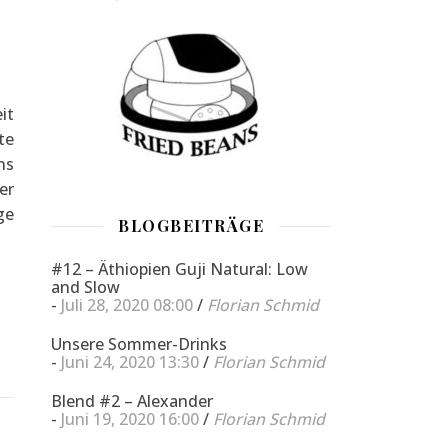
it
te
ns
er
ge
BLOGBEITRÄGE
#12 – Äthiopien Guji Natural: Low
and Slow
-
Juli 28, 2020 08:00
/
Florian Schmid
Unsere Sommer-Drinks
-
Juni 24, 2020 13:30
/
Florian Schmid
Blend #2 – Alexander
-
Juni 19, 2020 16:00
/
Florian Schmid