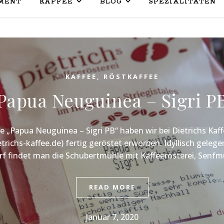
MENT
KAFFEE
BLOG
SPEZIALITÄTEN
KAFFEE
,
RÖSTKAFFEE
Papua Neuguinea – Sigri P
e „Papua Neuguinea – Sigri PB“ haben wir bei Dietrichs Kaff
trichs-kaffee.de) fertig geröstet erworben. Idyllisch gelege
f findet man die Schubertmühle mit Kaffeerösterei, Senf
READ MORE
Januar 7, 2020