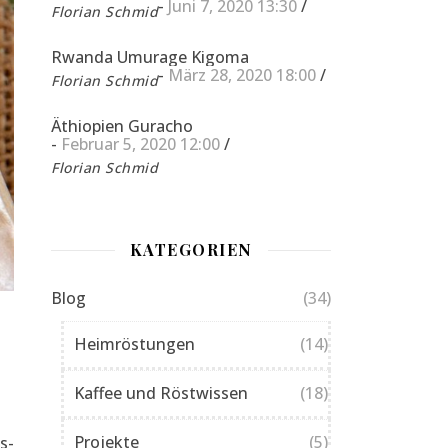
-
Juni 7, 2020 13:30
/
Florian Schmid
Rwanda Umurage Kigoma
-
März 28, 2020 18:00
/
Florian Schmid
Äthiopien Guracho
-
Februar 5, 2020 12:00
/
Florian Schmid
KATEGORIEN
Blog
(34)
Heimröstungen
(14)
Kaffee und Röstwissen
(18)
Projekte
(5)
s-