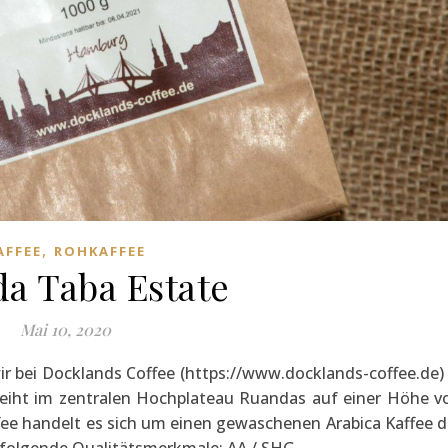
,
AFFEE
ROHKAFFEE
a Taba Estate
Mai 10, 2020
r bei Docklands Coffee (https://www.docklands-coffee.de) 
deiht im zentralen Hochplateau Ruandas auf einer Höhe v
fee handelt es sich um einen gewaschenen Arabica Kaffee d
er folgende Qualitätsmerkmale: AA / SHG…