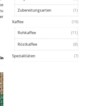
pe
Zubereitungsarten
(1)
zu
er
Kaffee
(19)
Rohkaffee
(11)
Röstkaffee
(8)
Spezialitäten
(7)