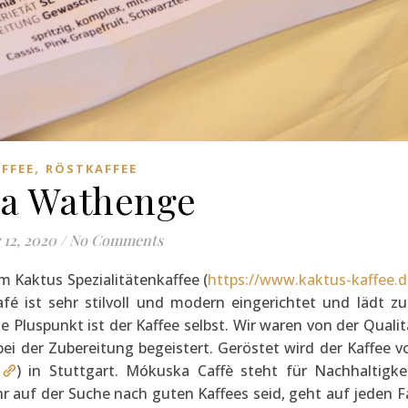
,
FFEE
RÖSTKAFFEE
ia Wathenge
 12, 2020
/
No Comments
im Kaktus Spezialitätenkaffee (
https://www.kaktus-kaffee.d
afé ist sehr stilvoll und modern eingerichtet und lädt z
e Pluspunkt ist der Kaffee selbst. Wir waren von der Qualit
bei der Zubereitung begeistert. Geröstet wird der Kaffee v
) in Stuttgart. Mókuska Caffè steht für Nachhaltigkei
 auf der Suche nach guten Kaffees seid, geht auf jeden Fa