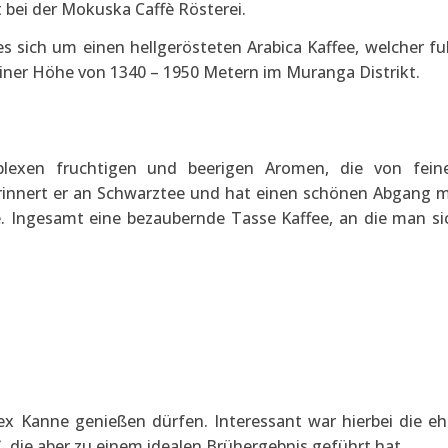
t bei der Mokuska Caffè Rösterei.
 sich um einen hellgerösteten Arabica Kaffee, welcher ful
einer Höhe von 1340 – 1950 Metern im Muranga Distrikt.
lexen fruchtigen und beerigen Aromen, die von fein
erinnert er an Schwarztee und hat einen schönen Abgang m
 Ingesamt eine bezaubernde Tasse Kaffee, an die man si
 Kanne genießen dürfen. Interessant war hierbei die eh
C
, die aber zu einem idealen Brühergebnis geführt hat.