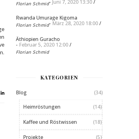
-
Juni 7, 2020 13:30
/
Florian Schmid
Rwanda Umurage Kigoma
-
März 28, 2020 18:00
/
Florian Schmid
ge
en
Äthiopien Guracho
ve
-
Februar 5, 2020 12:00
/
n.
Florian Schmid
KATEGORIEN
Blog
(34)
Heimröstungen
(14)
Kaffee und Röstwissen
(18)
Projekte
(5)